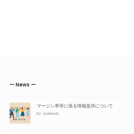
ー News ー
マージン率等に係る情報提供について
By:
Livetech